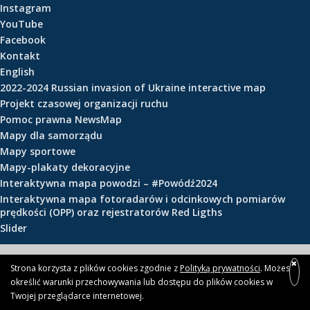
Instagram
e
YouTube
ś
Facebook
c
Kontakt
i
English
2022-2024 Russian invasion of Ukraine interactive map
Projekt czasowej organizacji ruchu
Pomoc prawna NewsMap
Mapy dla samorządu
Mapy sportowe
Mapy-plakaty dekoracyjne
Interaktywna mapa powodzi – #Powódź2024
Interaktywna mapa fotoradarów i odcinkowych pomiarów
prędkości (OPP) oraz rejestratorów Red Ligths
Slider
© 2026 newsmap.pl
Strona korzysta z plików cookies zgodnie z
Polityką prywatności
. Możesz
określić warunki przechowywania lub dostępu do plików cookies w
Twojej przeglądarce internetowej.