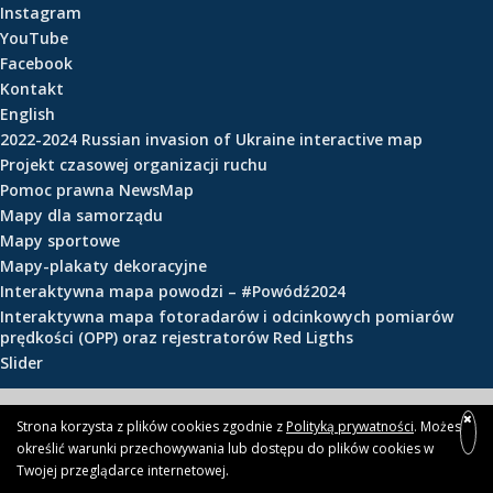
Instagram
e
YouTube
ś
Facebook
c
Kontakt
i
English
2022-2024 Russian invasion of Ukraine interactive map
Projekt czasowej organizacji ruchu
Pomoc prawna NewsMap
Mapy dla samorządu
Mapy sportowe
Mapy-plakaty dekoracyjne
Interaktywna mapa powodzi – #Powódź2024
Interaktywna mapa fotoradarów i odcinkowych pomiarów
prędkości (OPP) oraz rejestratorów Red Ligths
Slider
© 2026 newsmap.pl
Strona korzysta z plików cookies zgodnie z
Polityką prywatności
. Możesz
określić warunki przechowywania lub dostępu do plików cookies w
Twojej przeglądarce internetowej.