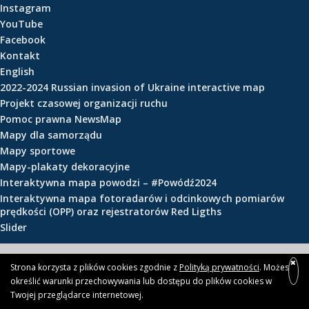
Instagram
e
YouTube
ś
Facebook
c
Kontakt
i
English
2022-2024 Russian invasion of Ukraine interactive map
Projekt czasowej organizacji ruchu
Pomoc prawna NewsMap
Mapy dla samorządu
Mapy sportowe
Mapy-plakaty dekoracyjne
Interaktywna mapa powodzi – #Powódź2024
Interaktywna mapa fotoradarów i odcinkowych pomiarów
prędkości (OPP) oraz rejestratorów Red Ligths
Slider
© 2026 newsmap.pl
Strona korzysta z plików cookies zgodnie z
Polityką prywatności
. Możesz
określić warunki przechowywania lub dostępu do plików cookies w
Twojej przeglądarce internetowej.