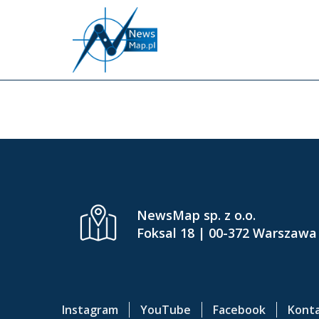
P
r
z
e
j
d
ź
d
o
g
ł
ó
NewsMap sp. z o.o.
w
Foksal 18 | 00-372 Warszawa
n
e
j
t
Instagram
YouTube
Facebook
Kont
r