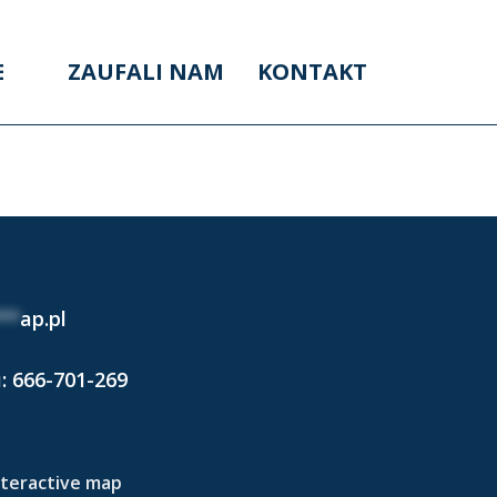
E
ZAUFALI NAM
KONTAKT
**
ap.pl
i:
666-701-269
nteractive map