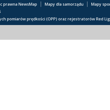
c prawna NewsMap
Mapy dla samorządu
Mapy spo
4
ch pomiarów prędkości (OPP) oraz rejestratorów Red Lig