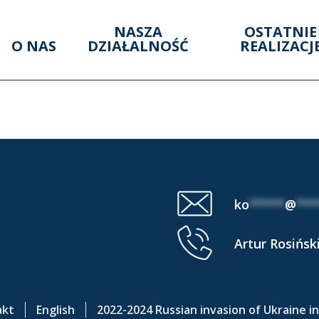
NASZA
OSTATNIE
O NAS
DZIAŁALNOŚĆ
REALIZACJ
30 V 2016
ko
*****
@
***
Artur Rosińsk
akt
English
2022-2024 Russian invasion of Ukraine i