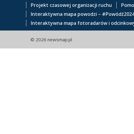
e
Projekt czasowej organizacji ruchu
Pomo
ś
Interaktywna mapa powodzi – #Powódź202
c
Interaktywna mapa fotoradarów i odcinkowy
i
© 2026 newsmap.pl