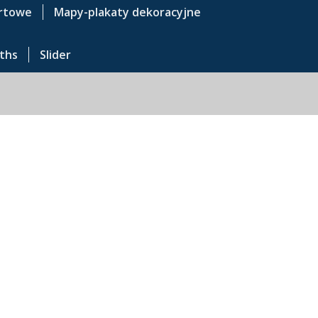
rtowe
Mapy-plakaty dekoracyjne
ths
Slider