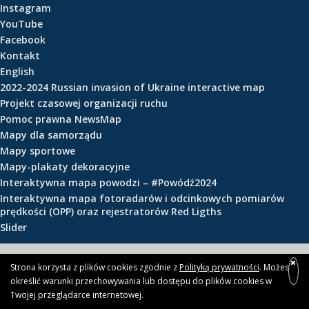
Instagram
e
YouTube
ś
Facebook
c
Kontakt
i
English
2022-2024 Russian invasion of Ukraine interactive map
Projekt czasowej organizacji ruchu
Pomoc prawna NewsMap
Mapy dla samorządu
Mapy sportowe
Mapy-plakaty dekoracyjne
Interaktywna mapa powodzi – #Powódź2024
Interaktywna mapa fotoradarów i odcinkowych pomiarów
prędkości (OPP) oraz rejestratorów Red Ligths
Slider
© 2026 newsmap.pl
Strona korzysta z plików cookies zgodnie z
Polityką prywatności
. Możesz
określić warunki przechowywania lub dostępu do plików cookies w
Twojej przeglądarce internetowej.