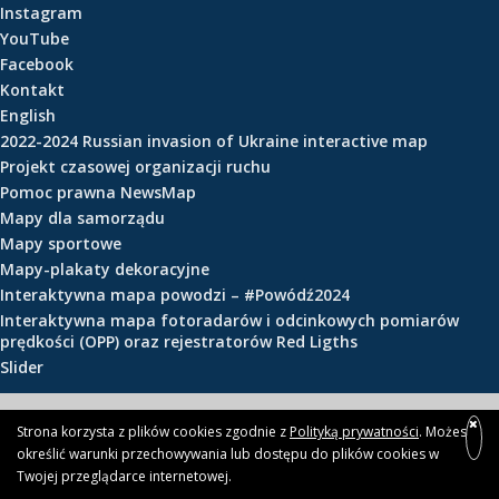
Instagram
e
YouTube
ś
Facebook
c
Kontakt
i
English
2022-2024 Russian invasion of Ukraine interactive map
Projekt czasowej organizacji ruchu
Pomoc prawna NewsMap
Mapy dla samorządu
Mapy sportowe
Mapy-plakaty dekoracyjne
Interaktywna mapa powodzi – #Powódź2024
Interaktywna mapa fotoradarów i odcinkowych pomiarów
prędkości (OPP) oraz rejestratorów Red Ligths
Slider
© 2026 newsmap.pl
Strona korzysta z plików cookies zgodnie z
Polityką prywatności
. Możesz
określić warunki przechowywania lub dostępu do plików cookies w
Twojej przeglądarce internetowej.