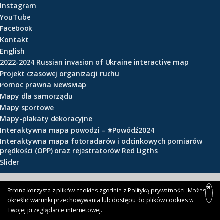
Instagram
e
YouTube
ś
Facebook
c
Kontakt
i
English
2022-2024 Russian invasion of Ukraine interactive map
Projekt czasowej organizacji ruchu
Pomoc prawna NewsMap
Mapy dla samorządu
Mapy sportowe
Mapy-plakaty dekoracyjne
Interaktywna mapa powodzi – #Powódź2024
Interaktywna mapa fotoradarów i odcinkowych pomiarów
prędkości (OPP) oraz rejestratorów Red Ligths
Slider
© 2026 newsmap.pl
Strona korzysta z plików cookies zgodnie z
Polityką prywatności
. Możesz
określić warunki przechowywania lub dostępu do plików cookies w
Twojej przeglądarce internetowej.