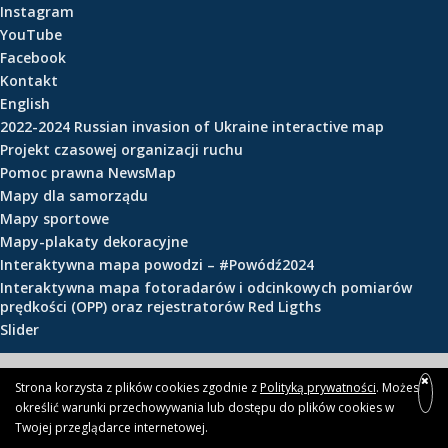
Instagram
e
YouTube
ś
Facebook
c
Kontakt
i
English
2022-2024 Russian invasion of Ukraine interactive map
Projekt czasowej organizacji ruchu
Pomoc prawna NewsMap
Mapy dla samorządu
Mapy sportowe
Mapy-plakaty dekoracyjne
Interaktywna mapa powodzi – #Powódź2024
Interaktywna mapa fotoradarów i odcinkowych pomiarów
prędkości (OPP) oraz rejestratorów Red Ligths
Slider
© 2026 newsmap.pl
Strona korzysta z plików cookies zgodnie z
Polityką prywatności
. Możesz
określić warunki przechowywania lub dostępu do plików cookies w
Twojej przeglądarce internetowej.