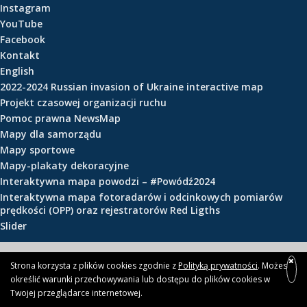
Instagram
e
YouTube
ś
Facebook
c
Kontakt
i
English
2022-2024 Russian invasion of Ukraine interactive map
Projekt czasowej organizacji ruchu
Pomoc prawna NewsMap
Mapy dla samorządu
Mapy sportowe
Mapy-plakaty dekoracyjne
Interaktywna mapa powodzi – #Powódź2024
Interaktywna mapa fotoradarów i odcinkowych pomiarów
prędkości (OPP) oraz rejestratorów Red Ligths
Slider
© 2026 newsmap.pl
Strona korzysta z plików cookies zgodnie z
Polityką prywatności
. Możesz
określić warunki przechowywania lub dostępu do plików cookies w
Twojej przeglądarce internetowej.