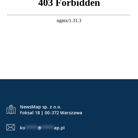
NewsMap sp. z o.o.
Foksal 18 | 00-372 Warszawa
ko
*****
@
*****
ap.pl