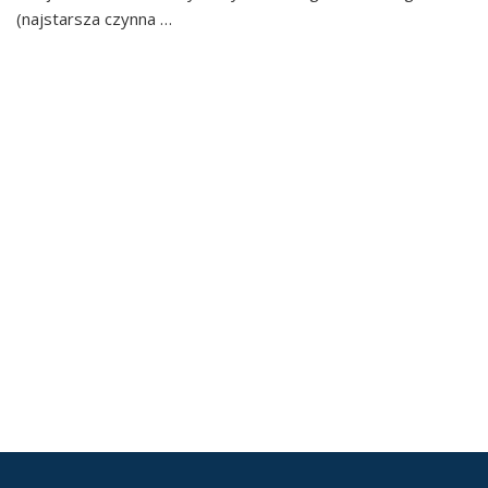
(najstarsza czynna …
Continued
POWIAT SŁUPSKI –
GRANICA GRUBA
POWIAT SŁUPSKI –
GRANICA CIENKA
POWIAT SŁUPSKI MASKA
GMINY POWIAT SŁUPSKI