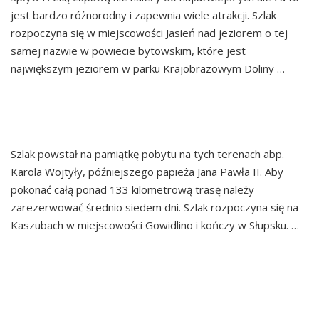
jest bardzo różnorodny i zapewnia wiele atrakcji. Szlak
rozpoczyna się w miejscowości Jasień nad jeziorem o tej
samej nazwie w powiecie bytowskim, które jest
największym jeziorem w parku Krajobrazowym Doliny …
Continued
SZLAK PAPIESKI
Szlak powstał na pamiątkę pobytu na tych terenach abp.
Karola Wojtyły, późniejszego papieża Jana Pawła II. Aby
pokonać całą ponad 133 kilometrową trasę należy
zarezerwować średnio siedem dni. Szlak rozpoczyna się na
Kaszubach w miejscowości Gowidlino i kończy w Słupsku. …
Continued
SZLAK NAJSTARSZYCH
ELEKTROWNI WODNYCH