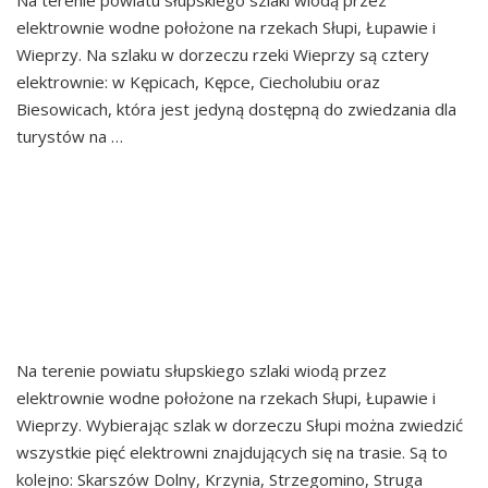
Na terenie powiatu słupskiego szlaki wiodą przez
elektrownie wodne położone na rzekach Słupi, Łupawie i
Wieprzy. Na szlaku w dorzeczu rzeki Wieprzy są cztery
elektrownie: w Kępicach, Kępce, Ciecholubiu oraz
Biesowicach, która jest jedyną dostępną do zwiedzania dla
turystów na …
Continued
SZLAK NAJSTARSZYCH
ELEKTROWNI WODNYCH
W EUROPIE – DORZECZE
SŁUPI
Na terenie powiatu słupskiego szlaki wiodą przez
elektrownie wodne położone na rzekach Słupi, Łupawie i
Wieprzy. Wybierając szlak w dorzeczu Słupi można zwiedzić
wszystkie pięć elektrowni znajdujących się na trasie. Są to
kolejno: Skarszów Dolny, Krzynia, Strzegomino, Struga