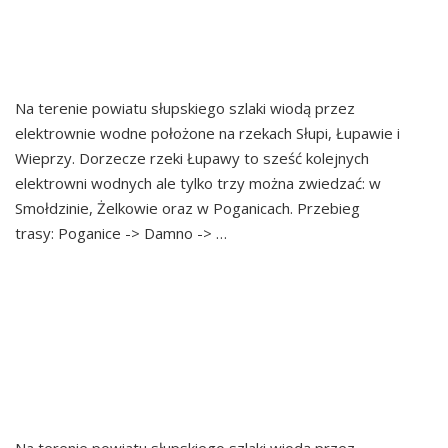
W EUROPIE – DORZECZE
ŁUPAWY
Na terenie powiatu słupskiego szlaki wiodą przez
elektrownie wodne położone na rzekach Słupi, Łupawie i
Wieprzy. Dorzecze rzeki Łupawy to sześć kolejnych
elektrowni wodnych ale tylko trzy można zwiedzać: w
Smołdzinie, Żelkowie oraz w Poganicach. Przebieg
trasy: Poganice -> Damno -> …
Continued
SZLAK NAJSTARSZYCH
ELEKTROWNI WODNYCH
W EUROPIE – DORZECZE
WIEPRZY