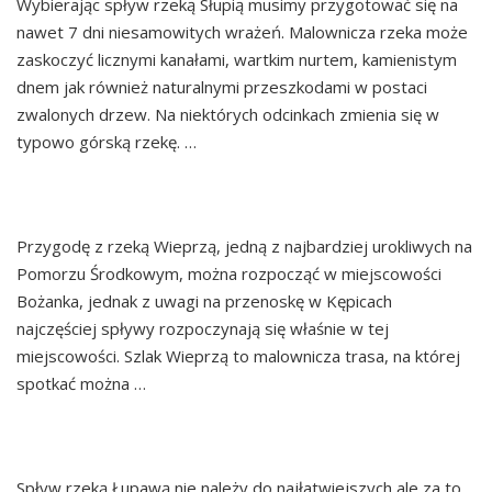
Wybierając spływ rzeką Słupią musimy przygotować się na
e
nawet 7 dni niesamowitych wrażeń. Malownicza rzeka może
ś
zaskoczyć licznymi kanałami, wartkim nurtem, kamienistym
c
dnem jak również naturalnymi przeszkodami w postaci
i
zwalonych drzew. Na niektórych odcinkach zmienia się w
typowo górską rzekę. …
Continued
RZEKĄ WIEPRZĄ
Przygodę z rzeką Wieprzą, jedną z najbardziej urokliwych na
Pomorzu Środkowym, można rozpocząć w miejscowości
Bożanka, jednak z uwagi na przenoskę w Kępicach
najczęściej spływy rozpoczynają się właśnie w tej
miejscowości. Szlak Wieprzą to malownicza trasa, na której
spotkać można …
Continued
RZEKĄ ŁUPAWĄ
Spływ rzeką Łupawą nie należy do najłatwiejszych ale za to