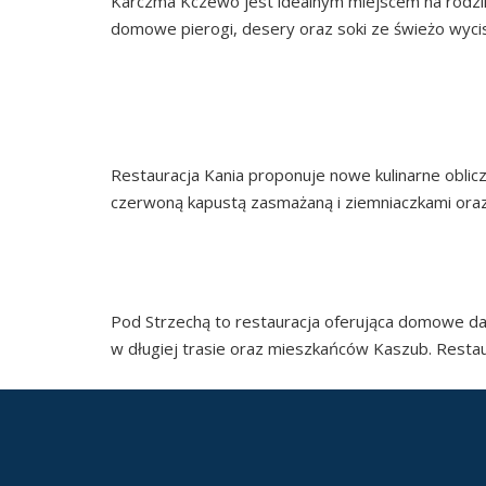
Karczma Kczewo jest idealnym miejscem na rodzi
domowe pierogi, desery oraz soki ze świeżo wyci
Continued
Restauracja Kania proponuje nowe kulinarne oblic
czerwoną kapustą zasmażaną i ziemniaczkami oraz
REST
Pod Strzechą to restauracja oferująca domowe dan
w długiej trasie oraz mieszkańców Kaszub. Restau