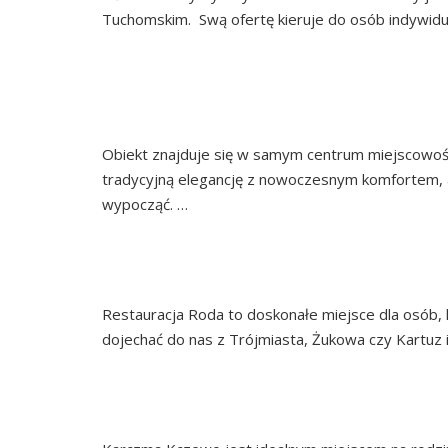
Tuchomskim. Swą ofertę kieruje do osób indywidua
Continued
POKOJE G
Obiekt znajduje się w samym centrum miejscowoś
tradycyjną elegancję z nowoczesnym komfortem, 
wypocząć. …
Continued
RESTAURAC
Restauracja Roda to doskonałe miejsce dla osób, 
dojechać do nas z Trójmiasta, Żukowa czy Kartuz i