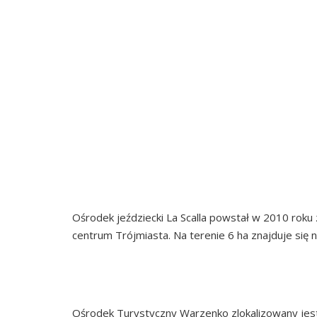
POW
POMI
OŚRODEK JEŹ
Ośrodek jeździecki La Scalla powstał w 2010 roku 
centrum Trójmiasta. Na terenie 6 ha znajduje si
OŚRODE
Ośrodek Turystyczny Warzenko zlokalizowany jest