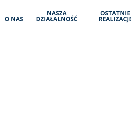
NASZA
OSTATNIE
O NAS
DZIAŁALNOŚĆ
REALIZACJ
USKI – KONCEPCJA 
PRZODKOWO
TUSKI – KONCEPCJ
POZYCJE – PRZOD
SKI – KONCEPCJA 
– PRZODKOWO