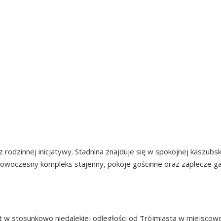
IAT KARTUSKI – G
ECZYNO – SZLAKI P
DZIECKI LA SCALLA
z rodzinnej inicjatywy. Stadnina znajduje się w spokojnej kaszubs
ę nowoczesny kompleks stajenny, pokoje gościnne oraz zaplecze 
K TURYSTYCZNY W
 w stosunkowo niedalekiej odległości od Trójmiasta w miejscow