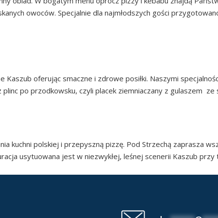
nny obiad. W bogatym menu oprócz pizzy i kebabu znajdą Państw
skanych owoców. Specjalnie dla najmłodszych gości przygotowan
RESTAURACJA KANI
ze Kaszub oferując smaczne i zdrowe posiłki. Naszymi specjalnośc
 plinc po przodkowsku, czyli placek ziemniaczany z gulaszem z
AURACJA POD STR
ia kuchni polskiej i przepyszną pizzę. Pod Strzechą zaprasza ws
racja usytuowana jest w niezwykłej, leśnej scenerii Kaszub przy