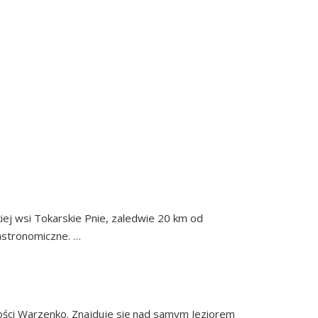
MINY
IESZE
 W CZECZEWIE
kiej wsi Tokarskie Pnie, zaledwie 20 km od
gastronomiczne. …
Continued
ARZENKO
ości Warzenko. Znajduje się nad samym Jeziorem