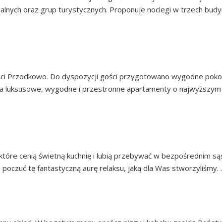
lnych oraz grup turystycznych. Proponuje noclegi w trzech budyn
OŚCINNE, RESTAURA
ci Przodkowo. Do dyspozycji gości przygotowano wygodne pokoj
a luksusowe, wygodne i przestronne apartamenty o najwyższym s
JA RODA W TOKARY
które cenią świetną kuchnię i lubią przebywać w bezpośrednim s
 poczuć tę fantastyczną aurę relaksu, jaką dla Was stworzyliśmy.
KARCZMA KCZEWO