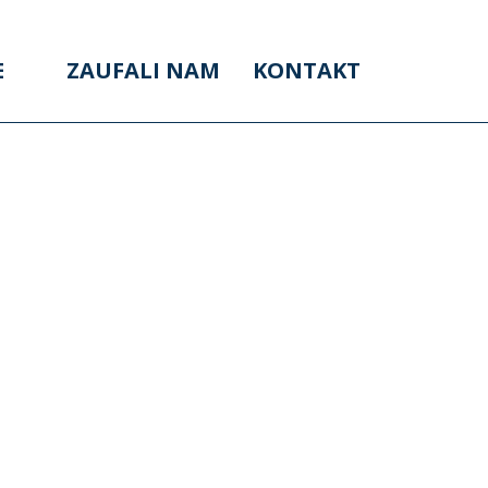
E
ZAUFALI NAM
KONTAKT
REGIONALNE –
A DODATKOWE
KOWO
UZUPEŁNIAJĄCE