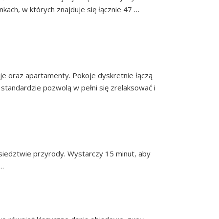
kach, w których znajduje się łącznie 47 …
CJA KANIA
e oraz apartamenty. Pokoje dyskretnie łączą
tandardzie pozwolą w pełni się zrelaksować i
 GOLF CLUB
ąsiedztwie przyrody. Wystarczy 15 minut, aby
 …
Continued