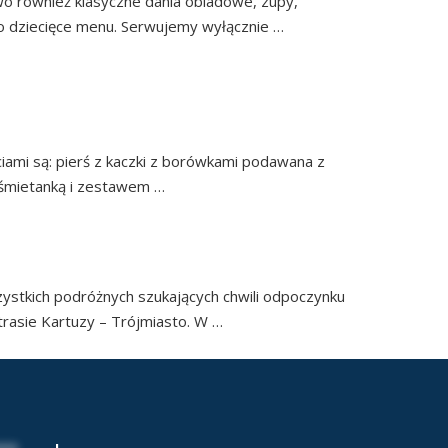
o również klasyczne dania obiadowe, zupy,
o dziecięce menu. Serwujemy wyłącznie …
A
iami są: pierś z kaczki z borówkami podawana z
e śmietanką i zestawem …
Continued
ZECHĄ
zystkich podróżnych szukających chwili odpoczynku
 trasie Kartuzy – Trójmiasto. W …
Continued