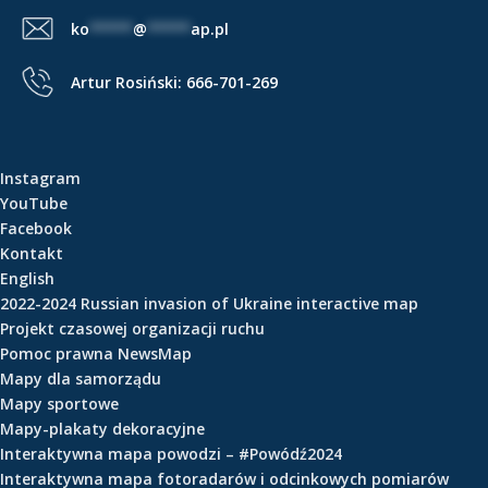
e
s
ko
*****
@
*****
ap.pl
ś
z
c
u
Artur Rosiński:
666-701-269
i
k
i
w
Instagram
a
YouTube
n
Facebook
i
Kontakt
a
English
d
2022-2024 Russian invasion of Ukraine interactive map
l
Projekt czasowej organizacji ruchu
a
Pomoc prawna NewsMap
:
Mapy dla samorządu
Mapy sportowe
Mapy-plakaty dekoracyjne
Interaktywna mapa powodzi – #Powódź2024
Interaktywna mapa fotoradarów i odcinkowych pomiarów