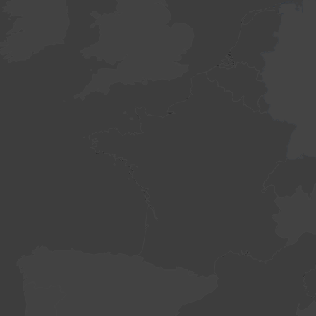
WordPress
dumnie napędza newsmap.pl