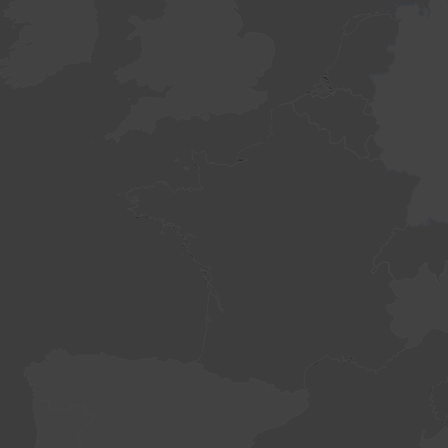
WordPress
dumnie napędza newsmap.pl