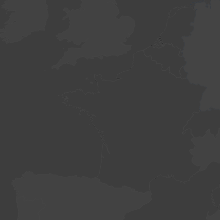
WordPress
dumnie napędza newsmap.pl