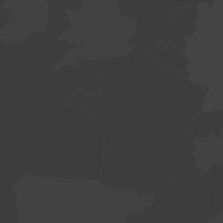
WordPress
dumnie napędza newsmap.pl