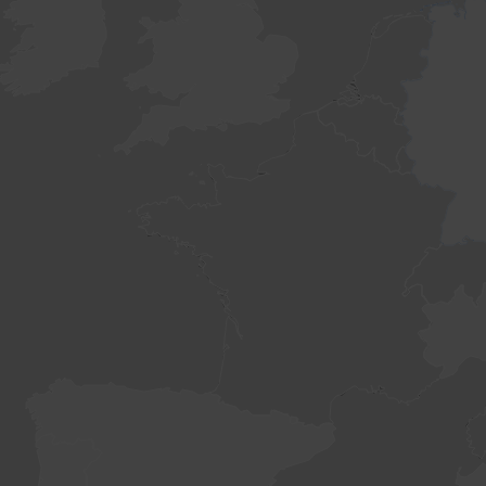
WordPress
dumnie napędza newsmap.pl