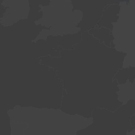
WordPress
dumnie napędza newsmap.pl