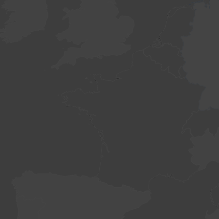
WordPress
dumnie napędza newsmap.pl