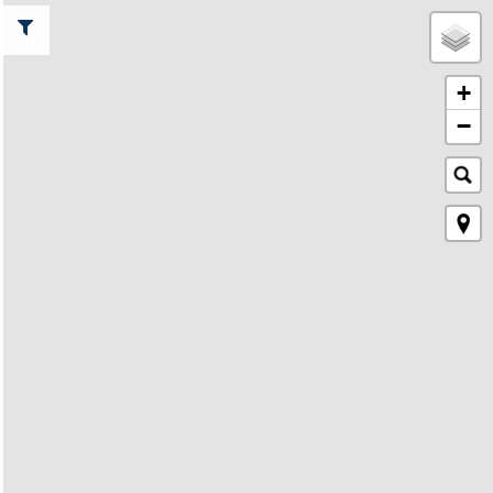
T
Y
P
+
Z
−
A
W
O
D
Ó
W
D
Y
S
T
A
N