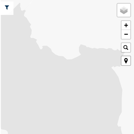
W
Y
D
+
A
−
R
Z
E
N
I
A
M
I
E
J
S
C