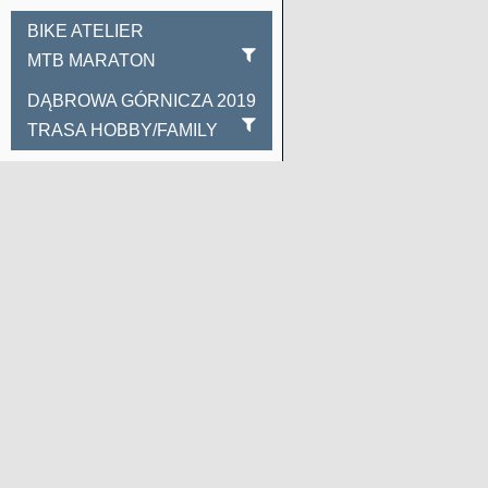
BIKE ATELIER
MTB MARATON
DĄBROWA GÓRNICZA 2019
TRASA HOBBY/FAMILY
"
"
"
"
"
marker.bindTooltip("ENEA Stadion", { className: 'custom-tooltip', // używamy n
pionie });